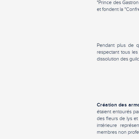
"Prince des Gastron
et fondent la "Confr
Pendant plus de qua
respectant tous les
dissolution des gui
Création des armo
étaient entourés par
des fleurs de lys e
intérieure représ
membres non profes