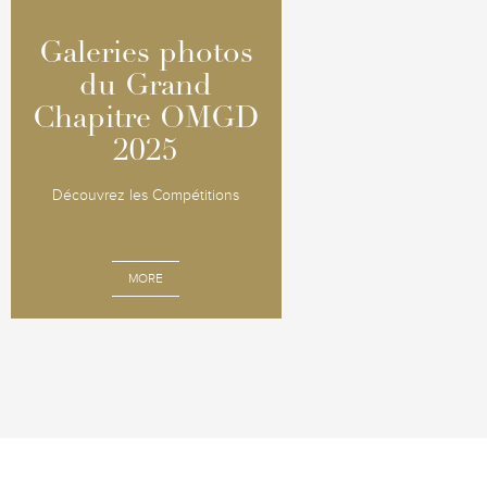
Galeries photos
Galeries photos
du Grand
du Grand
Chapitre OMGD
Chapitre OMGD
2025
2025
Découvrez les Compétitions
MORE