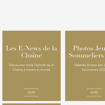
Les E-News de la
Les E-News de la
Photos Je
Photos Je
Chaîne
Chaîne
Sommeliers
Sommeliers
Découvrez toute l'activité de la
Galeries photos des
Chaîne à travers le monde
Sommeliers 20
MORE
MORE