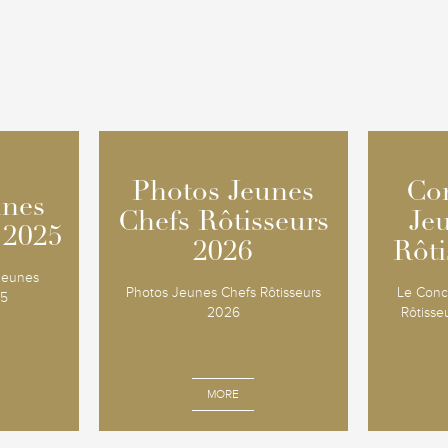
Photos Jeunes
Photos Jeunes
Co
Co
unes
unes
Chefs Rôtisseurs
Chefs Rôtisseurs
Je
Je
 2025
 2025
2026
2026
Rôti
Rôti
 Jeunes
Photos Jeunes Chefs Rôtisseurs
Le Conc
25
2026
Rôtisse
MORE