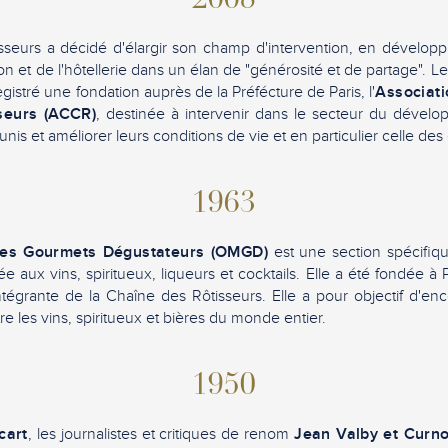
2008
seurs a décidé d'élargir son champ d'intervention, en développa
ion et de l'hôtellerie dans un élan de "générosité et de partage". Le
egistré une fondation auprès de la Préfécture de Paris, l'
Associati
seurs (ACCR)
, destinée à intervenir dans le secteur du dévelo
unis et améliorer leurs conditions de vie et en particulier celle des
1963
des Gourmets Dégustateurs (OMGD)
est une section spécifiq
e aux vins, spiritueux, liqueurs et cocktails. Elle a été fondée à
 intégrante de la Chaîne des Rôtisseurs. Elle a pour objectif d'en
re les vins, spiritueux et bières du monde entier.
1950
cart
, les journalistes et critiques de renom
Jean Valby et Curn