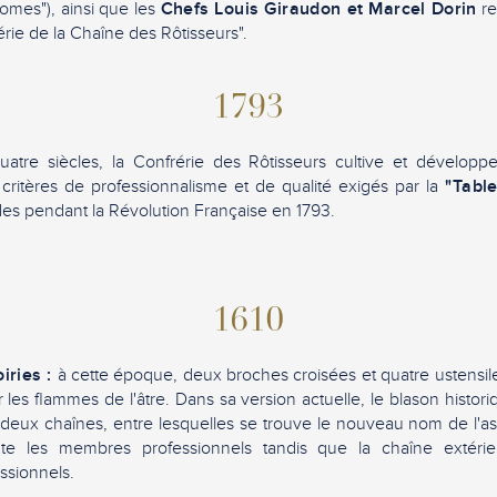
omes"), ainsi que les
Chefs Louis Giraudon et Marcel Dorin
re
érie de la Chaîne des Rôtisseurs".
1793
tre siècles, la Confrérie des Rôtisseurs cultive et développe 
 critères de professionnalisme et de qualité exigés par la
"Tabl
ldes pendant la Révolution Française en 1793.
1610
iries :
à cette époque, deux broches croisées et quatre ustensile
 les flammes de l'âtre. Dans sa version actuelle, le blason histor
t deux chaînes, entre lesquelles se trouve le nouveau nom de l'as
ente les membres professionnels tandis que la chaîne extérie
sionnels.