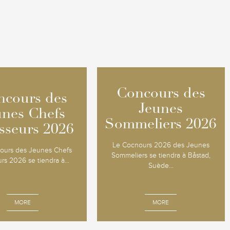
Concours des
Concours des
ncours des
ncours des
Jeunes
Jeunes
unes Chefs
unes Chefs
Sommeliers 2026
Sommeliers 2026
sseurs 2026
sseurs 2026
Le Cocnours 2026 des Jeunes
ours des Jeunes Chefs
Sommeliers se tiendra à Båstad,
urs 2026 se tiendra à...
Suède...
MORE
MORE